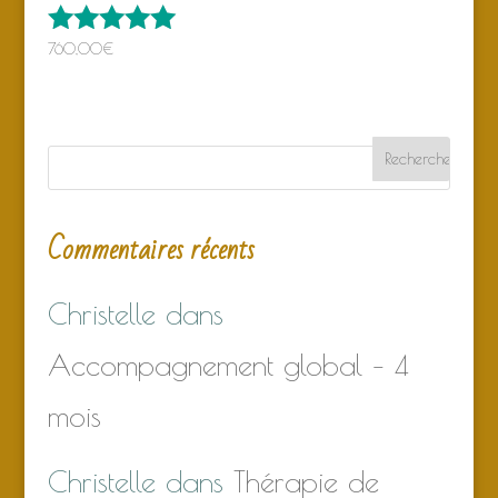
760,00
€
Note
5.00
sur 5
Commentaires récents
Christelle
dans
Accompagnement global – 4
mois
Christelle
dans
Thérapie de