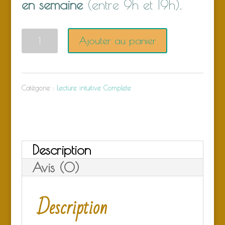
en semaine
(entre 9h et 19h).
quantité
Ajouter au panier
de
Lecture
Catégorie :
Lecture intuitive Complete
Intuitive
Description
Avis (0)
Description